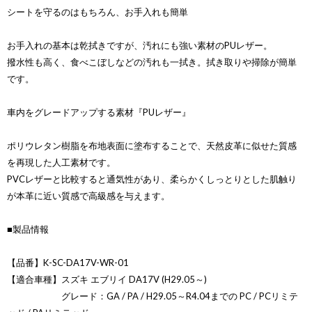
シートを守るのはもちろん、お手入れも簡単
お手入れの基本は乾拭きですが、汚れにも強い素材のPUレザー。
撥水性も高く、食べこぼしなどの汚れも一拭き。拭き取りや掃除が簡単
です。
車内をグレードアップする素材『PUレザー』
ポリウレタン樹脂を布地表面に塗布することで、天然皮革に似せた質感
を再現した人工素材です。
PVCレザーと比較すると通気性があり、柔らかくしっとりとした肌触り
が本革に近い質感で高級感を与えます。
■製品情報
【品番】K-SC-DA17V-WR-01
【適合車種】スズキ エブリイ DA17V (H29.05～)
グレード：GA / PA / H29.05～R4.04までの PC / PCリミテ