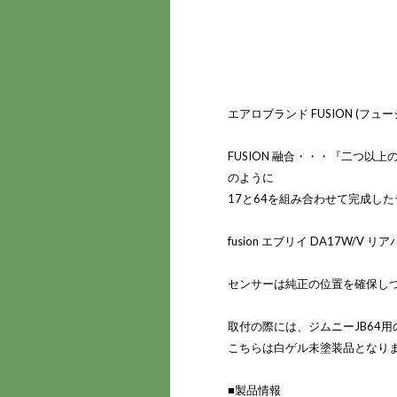
エアロブランド FUSION (フュー
FUSION 融合・・・『二つ
のように
17と64を組み合わせて完成したデ
fusion エブリイ DA17W/V 
センサーは純正の位置を確保し
取付の際には、ジムニーJB64
こちらは白ゲル未塗装品となり
■製品情報