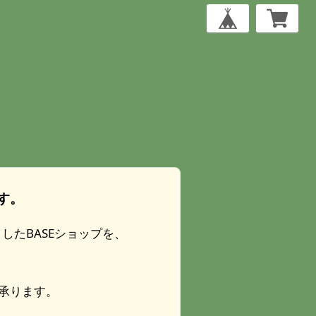
す。
たBASEショップを、
承ります。