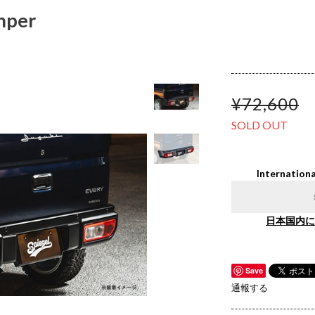
mper
¥72,600
SOLD OUT
Internationa
日本国内に
Save
通報する