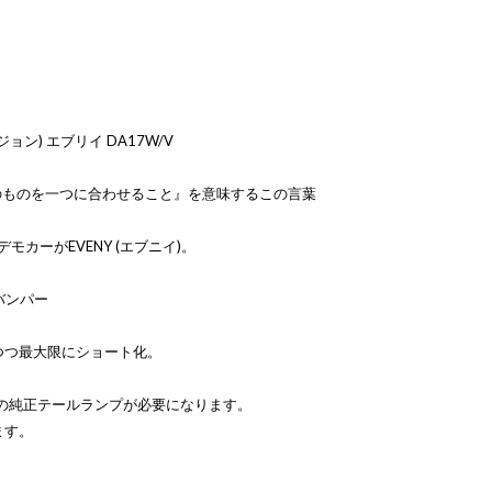
ジョン) エブリイ DA17W/V
以上のものを一つに合わせること』を意味するこの言葉
モカーがEVENY (エブニイ)。
リアバンパー
つつ最大限にショート化。
用の純正テールランプが必要になります。
ます。