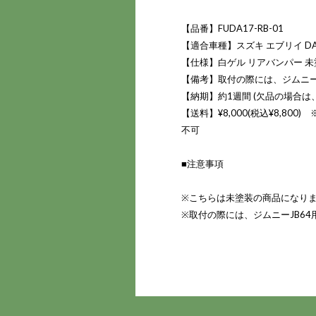
【品番】FUDA17-RB-01
【適合車種】スズキ エブリイ DA1
【仕様】白ゲル リアバンパー 未
【備考】取付の際には、ジムニー
【納期】約1週間 (欠品の場合は
【送料】¥8,000(税込¥8,8
不可
■注意事項
※こちらは未塗装の商品になり
※取付の際には、ジムニーJB6